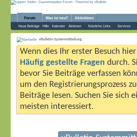
Forum
Was ist neu?
Aktivitäten
Neue Beiträge
Hilfe
Kalender
Aktionen
Nützliche Links
Services
vBulletin-Systemmitteilung
Wenn dies Ihr erster Besuch hier i
Häufig gestellte Fragen
durch. S
bevor Sie Beiträge verfassen könn
um den Registrierungsprozess zu 
Beiträge lesen. Suchen Sie sich 
meisten interessiert.