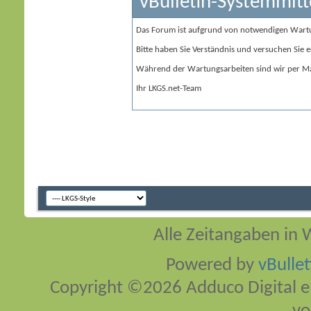
vBulletin-Systemmitt
Das Forum ist aufgrund von notwendigen Wart
Bitte haben Sie Verständnis und versuchen Sie e
Während der Wartungsarbeiten sind wir per Ma
Ihr LKGS.net-Team
Alle Zeitangaben in W
Powered by
vBulle
Copyright ©2026 Adduco Digital e.K