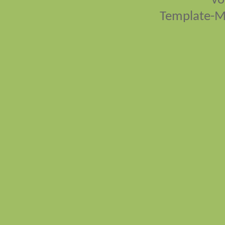
vo
Template-M