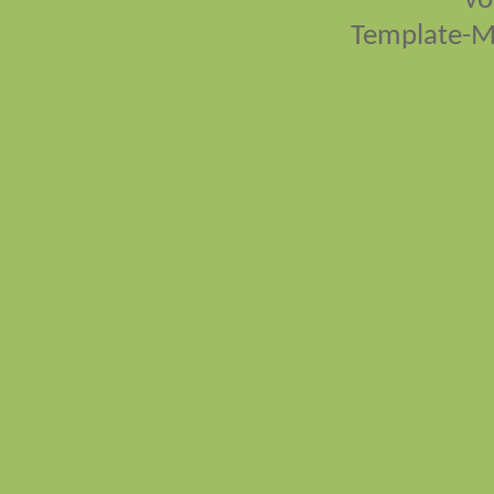
vo
Template-M