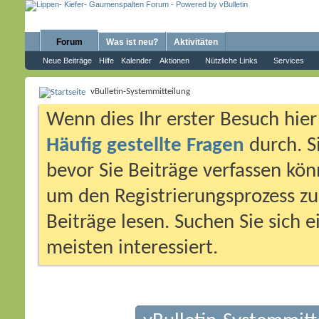
Forum
Was ist neu?
Aktivitäten
Neue Beiträge
Hilfe
Kalender
Aktionen
Nützliche Links
Services
vBulletin-Systemmitteilung
Wenn dies Ihr erster Besuch hier i
Häufig gestellte Fragen
durch. S
bevor Sie Beiträge verfassen könn
um den Registrierungsprozess zu 
Beiträge lesen. Suchen Sie sich 
meisten interessiert.