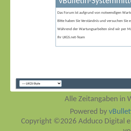
vBulletin-Systemmitt
Das Forum ist aufgrund von notwendigen Wart
Bitte haben Sie Verständnis und versuchen Sie e
Während der Wartungsarbeiten sind wir per Ma
Ihr LKGS.net-Team
Alle Zeitangaben in W
Powered by
vBulle
Copyright ©2026 Adduco Digital e.K