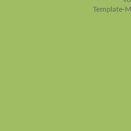
vo
Template-M