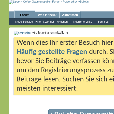
Forum
Was ist neu?
Aktivitäten
Neue Beiträge
Hilfe
Kalender
Aktionen
Nützliche Links
Services
vBulletin-Systemmitteilung
Wenn dies Ihr erster Besuch hier i
Häufig gestellte Fragen
durch. S
bevor Sie Beiträge verfassen könn
um den Registrierungsprozess zu 
Beiträge lesen. Suchen Sie sich 
meisten interessiert.