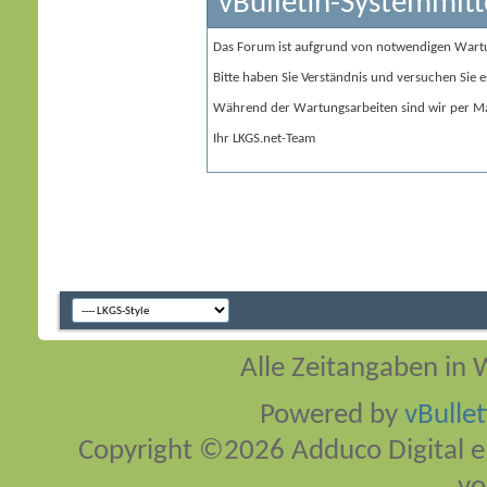
vBulletin-Systemmitt
Das Forum ist aufgrund von notwendigen Wart
Bitte haben Sie Verständnis und versuchen Sie e
Während der Wartungsarbeiten sind wir per Ma
Ihr LKGS.net-Team
Alle Zeitangaben in W
Powered by
vBulle
Copyright ©2026 Adduco Digital e.K