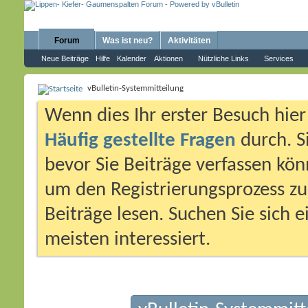
Forum
Was ist neu?
Aktivitäten
Neue Beiträge
Hilfe
Kalender
Aktionen
Nützliche Links
Services
vBulletin-Systemmitteilung
Wenn dies Ihr erster Besuch hier i
Häufig gestellte Fragen
durch. S
bevor Sie Beiträge verfassen könn
um den Registrierungsprozess zu 
Beiträge lesen. Suchen Sie sich 
meisten interessiert.