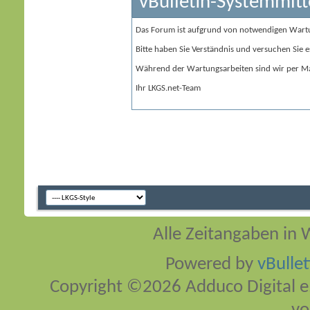
vBulletin-Systemmitt
Das Forum ist aufgrund von notwendigen Wart
Bitte haben Sie Verständnis und versuchen Sie e
Während der Wartungsarbeiten sind wir per Ma
Ihr LKGS.net-Team
Alle Zeitangaben in W
Powered by
vBulle
Copyright ©2026 Adduco Digital e.K