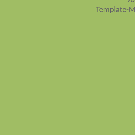
vo
Template-M