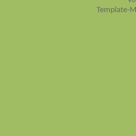
vo
Template-M