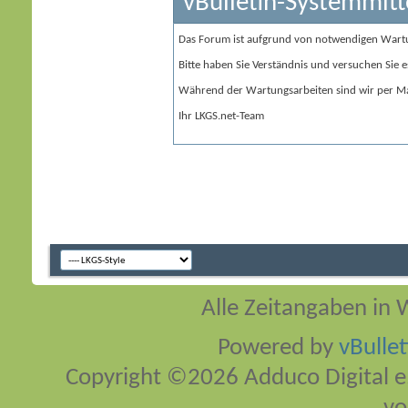
vBulletin-Systemmitt
Das Forum ist aufgrund von notwendigen Wart
Bitte haben Sie Verständnis und versuchen Sie e
Während der Wartungsarbeiten sind wir per Ma
Ihr LKGS.net-Team
Alle Zeitangaben in W
Powered by
vBulle
Copyright ©2026 Adduco Digital e.K