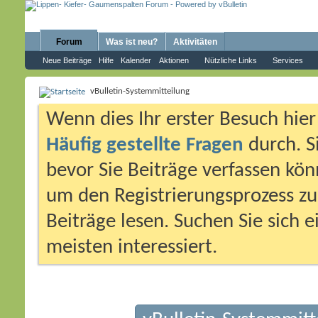
Forum
Was ist neu?
Aktivitäten
Neue Beiträge
Hilfe
Kalender
Aktionen
Nützliche Links
Services
vBulletin-Systemmitteilung
Wenn dies Ihr erster Besuch hier i
Häufig gestellte Fragen
durch. S
bevor Sie Beiträge verfassen könn
um den Registrierungsprozess zu 
Beiträge lesen. Suchen Sie sich 
meisten interessiert.