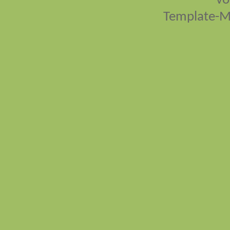
vo
Template-M