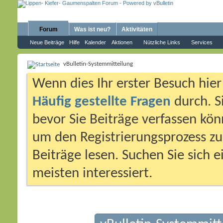
Forum
Was ist neu?
Aktivitäten
Neue Beiträge
Hilfe
Kalender
Aktionen
Nützliche Links
Services
vBulletin-Systemmitteilung
Wenn dies Ihr erster Besuch hier i
Häufig gestellte Fragen
durch. S
bevor Sie Beiträge verfassen könn
um den Registrierungsprozess zu 
Beiträge lesen. Suchen Sie sich 
meisten interessiert.