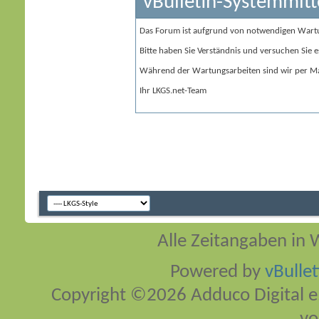
vBulletin-Systemmitt
Das Forum ist aufgrund von notwendigen Wart
Bitte haben Sie Verständnis und versuchen Sie e
Während der Wartungsarbeiten sind wir per Ma
Ihr LKGS.net-Team
Alle Zeitangaben in W
Powered by
vBulle
Copyright ©2026 Adduco Digital e.K