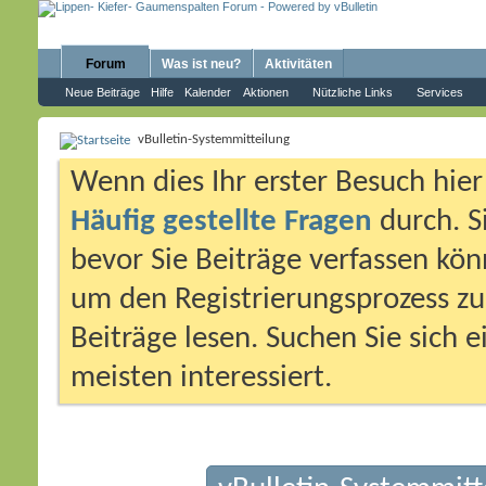
Forum
Was ist neu?
Aktivitäten
Neue Beiträge
Hilfe
Kalender
Aktionen
Nützliche Links
Services
vBulletin-Systemmitteilung
Wenn dies Ihr erster Besuch hier i
Häufig gestellte Fragen
durch. S
bevor Sie Beiträge verfassen könn
um den Registrierungsprozess zu 
Beiträge lesen. Suchen Sie sich 
meisten interessiert.