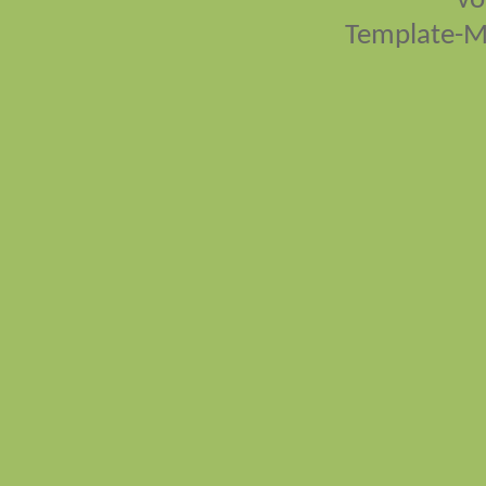
vo
Template-M