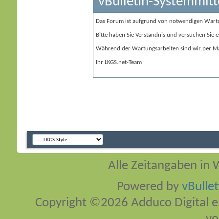
vBulletin-Systemmitt
Das Forum ist aufgrund von notwendigen Wart
Bitte haben Sie Verständnis und versuchen Sie e
Während der Wartungsarbeiten sind wir per Ma
Ihr LKGS.net-Team
Alle Zeitangaben in W
Powered by
vBulle
Copyright ©2026 Adduco Digital e.K