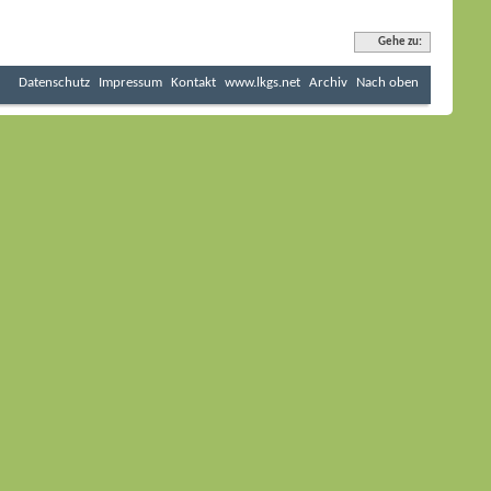
Gehe zu:
Datenschutz
Impressum
Kontakt
www.lkgs.net
Archiv
Nach oben