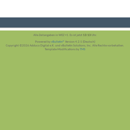
Alle Zeitangaben in WEZ +1. Es ist jetzt
13:13
Uhr.
Powered by
vBulletin®
Version 4.2.5 (Deutsch)
Copyright ©2026 Adduco Digital e.K. und vBulletin Solutions, Inc. Alle Rechte vorbehalten.
Template-Modifications by
TMS