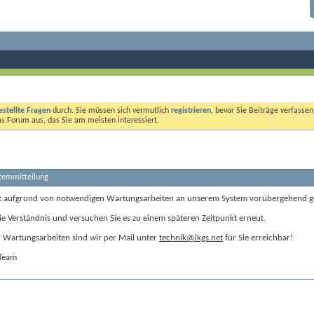
estellte Fragen
durch. Sie müssen sich vermutlich
registrieren
, bevor Sie Beiträge verfasse
das Forum aus, das Sie am meisten interessiert.
stemmitteilung
t aufgrund von notwendigen Wartungsarbeiten an unserem System vorübergehend g
ie Verständnis und versuchen Sie es zu einem späteren Zeitpunkt erneut.
Wartungsarbeiten sind wir per Mail unter
technik@lkgs.net
für Sie erreichbar!
-Team