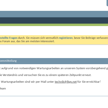
estellte Fragen
durch. Sie müssen sich vermutlich
registrieren
, bevor Sie Beiträge verfasse
das Forum aus, das Sie am meisten interessiert.
stemmitteilung
t aufgrund von notwendigen Wartungsarbeiten an unserem System vorübergehend g
ie Verständnis und versuchen Sie es zu einem späteren Zeitpunkt erneut.
Wartungsarbeiten sind wir per Mail unter
technik@lkgs.net
für Sie erreichbar!
-Team