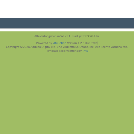
Alle Zeitangaben in WEZ +1. Es ist jetzt
09:48
Uhr.
Powered by
vBulletin®
Version 4.2.5 (Deutsch)
Copyright ©2026 Adduco Digital e.K. und vBulletin Solutions, Inc. Alle Rechte vorbehalten.
Template-Modifications by
TMS