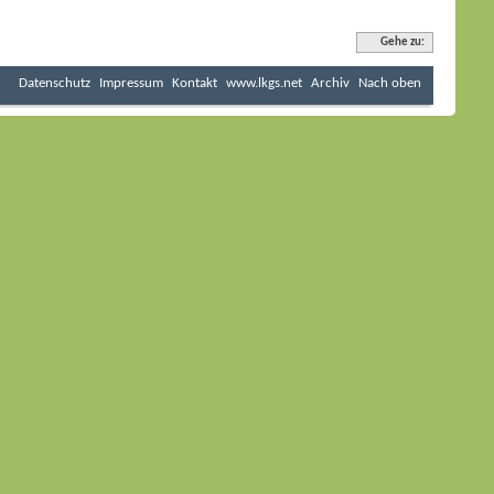
Gehe zu:
Datenschutz
Impressum
Kontakt
www.lkgs.net
Archiv
Nach oben