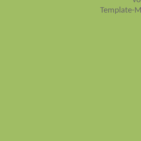
vo
Template-M