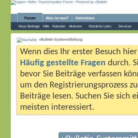
Forum
Was ist neu?
Aktivitäten
Neue Beiträge
Hilfe
Kalender
Aktionen
Nützliche Links
Services
vBulletin-Systemmitteilung
Wenn dies Ihr erster Besuch hier i
Häufig gestellte Fragen
durch. S
bevor Sie Beiträge verfassen könn
um den Registrierungsprozess zu 
Beiträge lesen. Suchen Sie sich 
meisten interessiert.