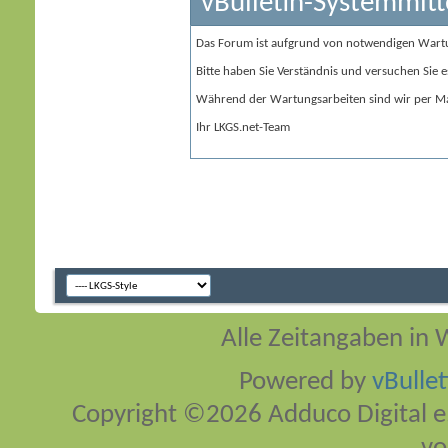
vBulletin-Systemmitt
Das Forum ist aufgrund von notwendigen Wart
Bitte haben Sie Verständnis und versuchen Sie e
Während der Wartungsarbeiten sind wir per Ma
Ihr LKGS.net-Team
Alle Zeitangaben in W
Powered by
vBulle
Copyright ©2026 Adduco Digital e.K