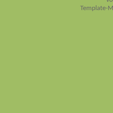
vo
Template-M