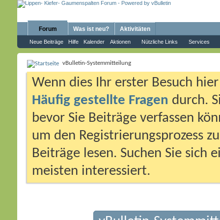
Forum
Was ist neu?
Aktivitäten
Neue Beiträge
Hilfe
Kalender
Aktionen
Nützliche Links
Services
vBulletin-Systemmitteilung
Wenn dies Ihr erster Besuch hier i
Häufig gestellte Fragen
durch. S
bevor Sie Beiträge verfassen könn
um den Registrierungsprozess zu 
Beiträge lesen. Suchen Sie sich 
meisten interessiert.