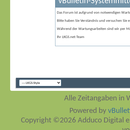
vBulletin-Systemmitt
Das Forum ist aufgrund von notwendigen Wart
Bitte haben Sie Verständnis und versuchen Sie e
Während der Wartungsarbeiten sind wir per Ma
Ihr LKGS.net-Team
Alle Zeitangaben in W
Powered by
vBulle
Copyright ©2026 Adduco Digital e.K