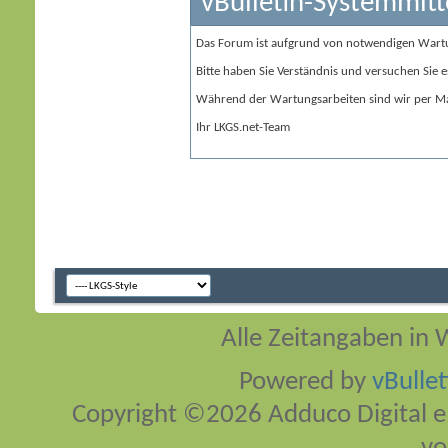
vBulletin-Systemmitt
Das Forum ist aufgrund von notwendigen Wart
Bitte haben Sie Verständnis und versuchen Sie e
Während der Wartungsarbeiten sind wir per Ma
Ihr LKGS.net-Team
Alle Zeitangaben in W
Powered by
vBulle
Copyright ©2026 Adduco Digital e.K