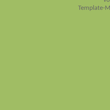
vo
Template-M