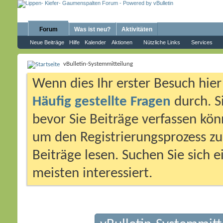
Forum
Was ist neu?
Aktivitäten
Neue Beiträge
Hilfe
Kalender
Aktionen
Nützliche Links
Services
vBulletin-Systemmitteilung
Wenn dies Ihr erster Besuch hier i
Häufig gestellte Fragen
durch. S
bevor Sie Beiträge verfassen könn
um den Registrierungsprozess zu 
Beiträge lesen. Suchen Sie sich 
meisten interessiert.