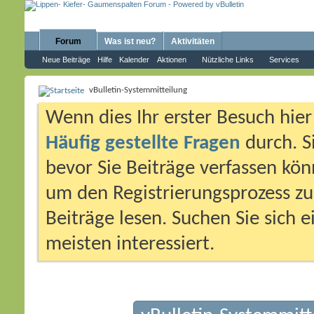
Forum
Was ist neu?
Aktivitäten
Neue Beiträge
Hilfe
Kalender
Aktionen
Nützliche Links
Services
vBulletin-Systemmitteilung
Wenn dies Ihr erster Besuch hier i
Häufig gestellte Fragen
durch. S
bevor Sie Beiträge verfassen könn
um den Registrierungsprozess zu 
Beiträge lesen. Suchen Sie sich 
meisten interessiert.