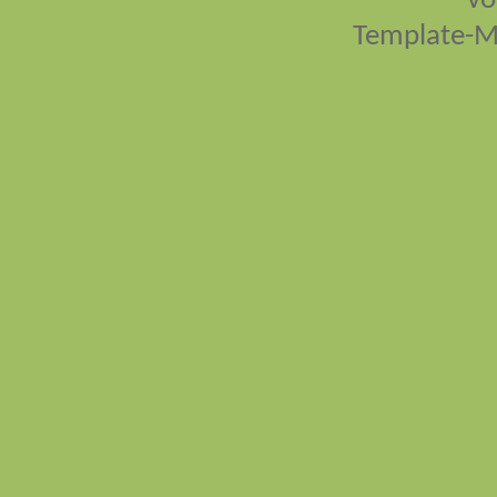
vo
Template-M