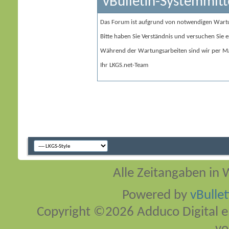
vBulletin-Systemmitt
Das Forum ist aufgrund von notwendigen Wart
Bitte haben Sie Verständnis und versuchen Sie e
Während der Wartungsarbeiten sind wir per Ma
Ihr LKGS.net-Team
Alle Zeitangaben in W
Powered by
vBulle
Copyright ©2026 Adduco Digital e.K