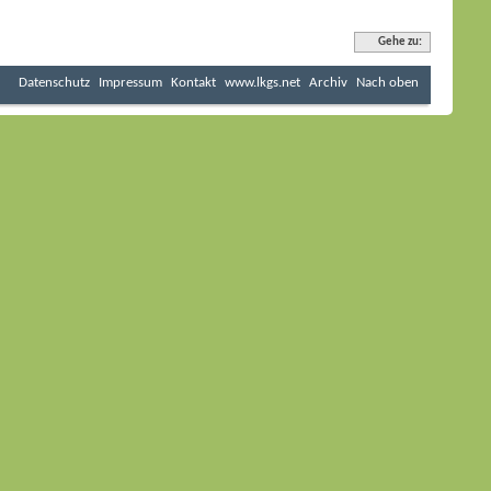
Gehe zu:
Datenschutz
Impressum
Kontakt
www.lkgs.net
Archiv
Nach oben