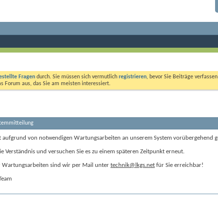
estellte Fragen
durch. Sie müssen sich vermutlich
registrieren
, bevor Sie Beiträge verfasse
das Forum aus, das Sie am meisten interessiert.
stemmitteilung
t aufgrund von notwendigen Wartungsarbeiten an unserem System vorübergehend g
ie Verständnis und versuchen Sie es zu einem späteren Zeitpunkt erneut.
Wartungsarbeiten sind wir per Mail unter
technik@lkgs.net
für Sie erreichbar!
-Team