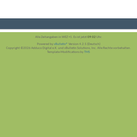
Alle Zeitangaben in WEZ +1. Es ist jetzt
09:02
Uhr.
Powered by
vBulletin®
Version 4.2.5 (Deutsch)
Copyright ©2026 Adduco Digital e.K. und vBulletin Solutions, Inc. Alle Rechte vorbehalten.
Template-Modifications by
TMS