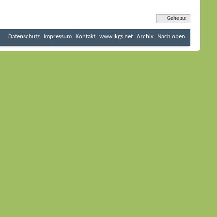
Gehe zu:
Datenschutz
Impressum
Kontakt
www.lkgs.net
Archiv
Nach oben