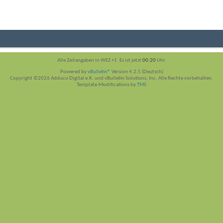
Alle Zeitangaben in WEZ +1. Es ist jetzt
00:20
Uhr.
Powered by
vBulletin®
Version 4.2.5 (Deutsch)
Copyright ©2026 Adduco Digital e.K. und vBulletin Solutions, Inc. Alle Rechte vorbehalten.
Template-Modifications by
TMS