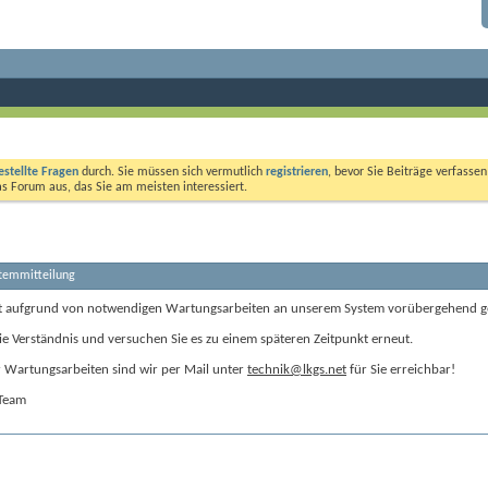
estellte Fragen
durch. Sie müssen sich vermutlich
registrieren
, bevor Sie Beiträge verfasse
das Forum aus, das Sie am meisten interessiert.
stemmitteilung
t aufgrund von notwendigen Wartungsarbeiten an unserem System vorübergehend g
ie Verständnis und versuchen Sie es zu einem späteren Zeitpunkt erneut.
Wartungsarbeiten sind wir per Mail unter
technik@lkgs.net
für Sie erreichbar!
-Team