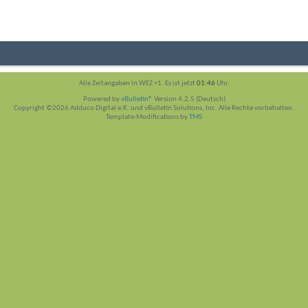
Alle Zeitangaben in WEZ +1. Es ist jetzt
01:46
Uhr.
Powered by
vBulletin®
Version 4.2.5 (Deutsch)
Copyright ©2026 Adduco Digital e.K. und vBulletin Solutions, Inc. Alle Rechte vorbehalten.
Template-Modifications by
TMS