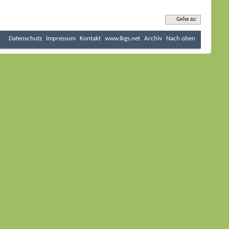
Gehe zu:
Datenschutz
Impressum
Kontakt
www.lkgs.net
Archiv
Nach oben