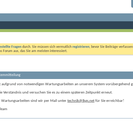
estellte Fragen
durch. Sie müssen sich vermutlich
registrieren
, bevor Sie Beiträge verfasse
das Forum aus, das Sie am meisten interessiert.
stemmitteilung
t aufgrund von notwendigen Wartungsarbeiten an unserem System vorübergehend g
ie Verständnis und versuchen Sie es zu einem späteren Zeitpunkt erneut.
Wartungsarbeiten sind wir per Mail unter
technik@lkgs.net
für Sie erreichbar!
-Team