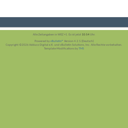
Alle Zeitangaben in WEZ +1. Es ist jetzt
10:54
Uhr.
Powered by
vBulletin®
Version 4.2.5 (Deutsch)
Copyright ©2026 Adduco Digital e.K. und vBulletin Solutions, Inc. Alle Rechte vorbehalten.
Template-Modifications by
TMS