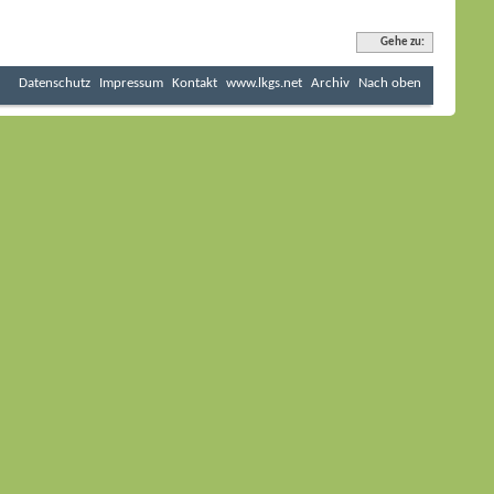
Gehe zu:
Datenschutz
Impressum
Kontakt
www.lkgs.net
Archiv
Nach oben