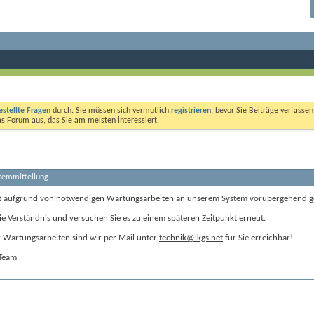
estellte Fragen
durch. Sie müssen sich vermutlich
registrieren
, bevor Sie Beiträge verfasse
das Forum aus, das Sie am meisten interessiert.
stemmitteilung
t aufgrund von notwendigen Wartungsarbeiten an unserem System vorübergehend g
ie Verständnis und versuchen Sie es zu einem späteren Zeitpunkt erneut.
Wartungsarbeiten sind wir per Mail unter
technik@lkgs.net
für Sie erreichbar!
-Team