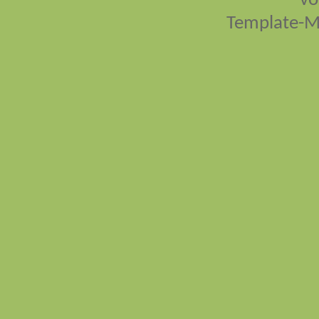
vo
Template-M