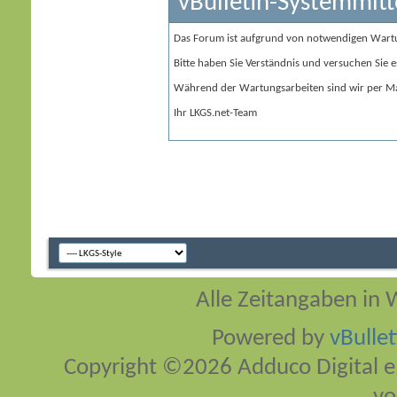
vBulletin-Systemmitt
Das Forum ist aufgrund von notwendigen Wart
Bitte haben Sie Verständnis und versuchen Sie e
Während der Wartungsarbeiten sind wir per Ma
Ihr LKGS.net-Team
Alle Zeitangaben in W
Powered by
vBulle
Copyright ©2026 Adduco Digital e.K