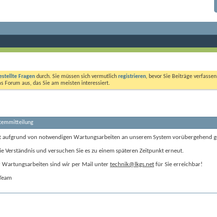
estellte Fragen
durch. Sie müssen sich vermutlich
registrieren
, bevor Sie Beiträge verfasse
das Forum aus, das Sie am meisten interessiert.
stemmitteilung
t aufgrund von notwendigen Wartungsarbeiten an unserem System vorübergehend g
ie Verständnis und versuchen Sie es zu einem späteren Zeitpunkt erneut.
Wartungsarbeiten sind wir per Mail unter
technik@lkgs.net
für Sie erreichbar!
-Team