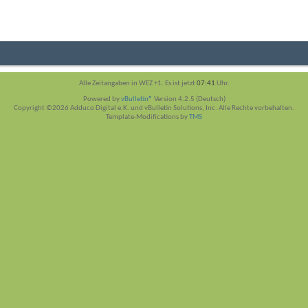
Alle Zeitangaben in WEZ +1. Es ist jetzt
07:41
Uhr.
Powered by
vBulletin®
Version 4.2.5 (Deutsch)
Copyright ©2026 Adduco Digital e.K. und vBulletin Solutions, Inc. Alle Rechte vorbehalten.
Template-Modifications by
TMS