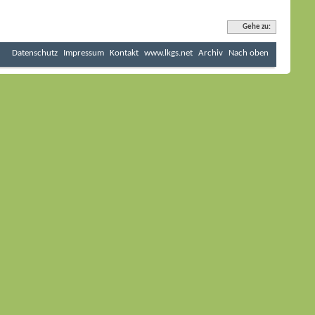
Gehe zu:
Datenschutz
Impressum
Kontakt
www.lkgs.net
Archiv
Nach oben