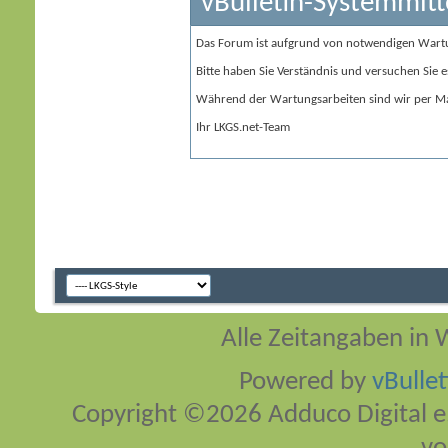
vBulletin-Systemmitt
Das Forum ist aufgrund von notwendigen Wart
Bitte haben Sie Verständnis und versuchen Sie e
Während der Wartungsarbeiten sind wir per Ma
Ihr LKGS.net-Team
Alle Zeitangaben in W
Powered by
vBulle
Copyright ©2026 Adduco Digital e.K