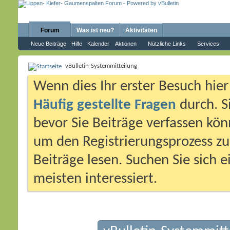
Forum
Was ist neu?
Aktivitäten
Neue Beiträge
Hilfe
Kalender
Aktionen
Nützliche Links
Services
vBulletin-Systemmitteilung
Wenn dies Ihr erster Besuch hier i
Häufig gestellte Fragen
durch. S
bevor Sie Beiträge verfassen könn
um den Registrierungsprozess zu 
Beiträge lesen. Suchen Sie sich 
meisten interessiert.