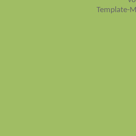
vo
Template-M