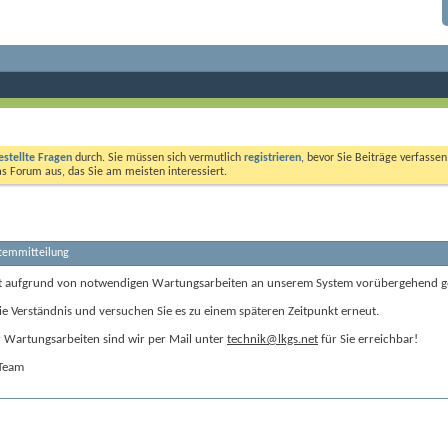
estellte Fragen
durch. Sie müssen sich vermutlich
registrieren
, bevor Sie Beiträge verfasse
das Forum aus, das Sie am meisten interessiert.
stemmitteilung
t aufgrund von notwendigen Wartungsarbeiten an unserem System vorübergehend g
ie Verständnis und versuchen Sie es zu einem späteren Zeitpunkt erneut.
Wartungsarbeiten sind wir per Mail unter
technik@lkgs.net
für Sie erreichbar!
-Team