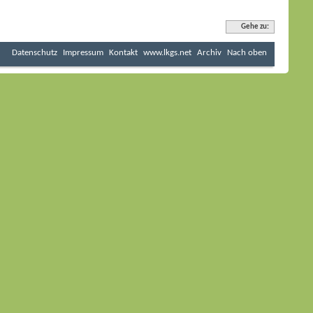
Gehe zu:
Datenschutz
Impressum
Kontakt
www.lkgs.net
Archiv
Nach oben