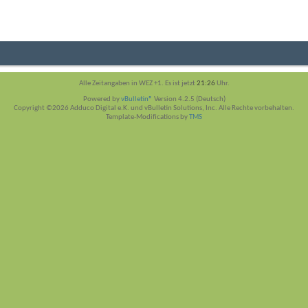
Alle Zeitangaben in WEZ +1. Es ist jetzt
21:26
Uhr.
Powered by
vBulletin®
Version 4.2.5 (Deutsch)
Copyright ©2026 Adduco Digital e.K. und vBulletin Solutions, Inc. Alle Rechte vorbehalten.
Template-Modifications by
TMS