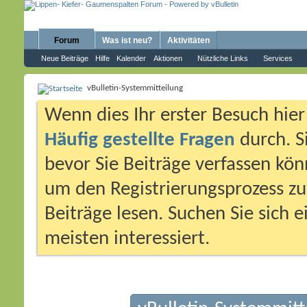
Forum
Was ist neu?
Aktivitäten
Neue Beiträge
Hilfe
Kalender
Aktionen
Nützliche Links
Services
vBulletin-Systemmitteilung
Wenn dies Ihr erster Besuch hier i
Häufig gestellte Fragen
durch. S
bevor Sie Beiträge verfassen könn
um den Registrierungsprozess zu 
Beiträge lesen. Suchen Sie sich 
meisten interessiert.