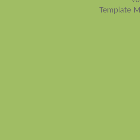
vo
Template-M