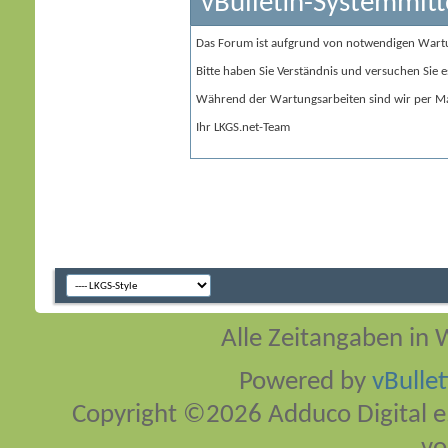
vBulletin-Systemmitt
Das Forum ist aufgrund von notwendigen Wart
Bitte haben Sie Verständnis und versuchen Sie e
Während der Wartungsarbeiten sind wir per Ma
Ihr LKGS.net-Team
Alle Zeitangaben in W
Powered by
vBulle
Copyright ©2026 Adduco Digital e.K