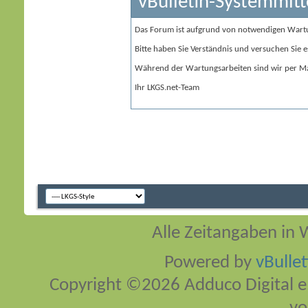
vBulletin-Systemmitt
Das Forum ist aufgrund von notwendigen Wart
Bitte haben Sie Verständnis und versuchen Sie e
Während der Wartungsarbeiten sind wir per Ma
Ihr LKGS.net-Team
Alle Zeitangaben in W
Powered by
vBulle
Copyright ©2026 Adduco Digital e.K