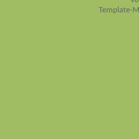
vo
Template-M