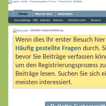
Forum
Was ist neu?
Aktivitäten
Neue Beiträge
Hilfe
Kalender
Aktionen
Nützliche Links
Services
vBulletin-Systemmitteilung
Wenn dies Ihr erster Besuch hier i
Häufig gestellte Fragen
durch. S
bevor Sie Beiträge verfassen könn
um den Registrierungsprozess zu 
Beiträge lesen. Suchen Sie sich 
meisten interessiert.