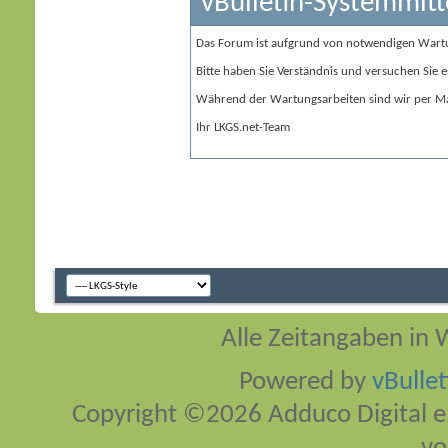
vBulletin-Systemmitt
Das Forum ist aufgrund von notwendigen Wart
Bitte haben Sie Verständnis und versuchen Sie e
Während der Wartungsarbeiten sind wir per Ma
Ihr LKGS.net-Team
Alle Zeitangaben in W
Powered by
vBulle
Copyright ©2026 Adduco Digital e.K