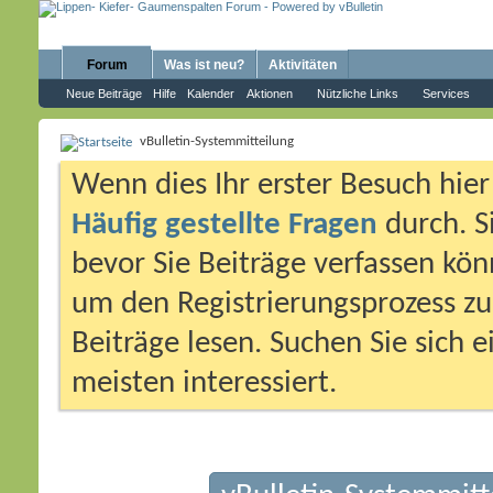
Forum
Was ist neu?
Aktivitäten
Neue Beiträge
Hilfe
Kalender
Aktionen
Nützliche Links
Services
vBulletin-Systemmitteilung
Wenn dies Ihr erster Besuch hier i
Häufig gestellte Fragen
durch. S
bevor Sie Beiträge verfassen könn
um den Registrierungsprozess zu 
Beiträge lesen. Suchen Sie sich 
meisten interessiert.