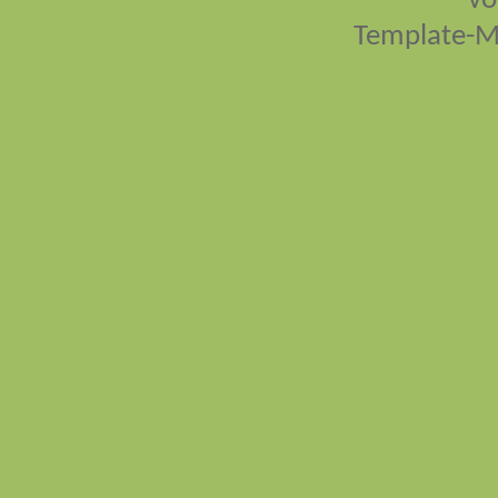
vo
Template-M