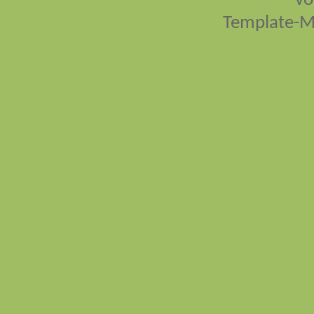
vo
Template-M