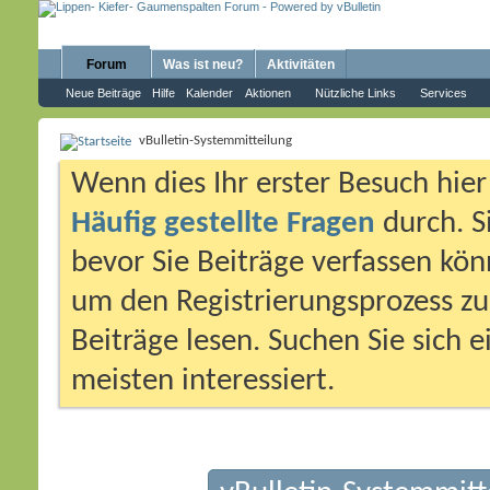
Forum
Was ist neu?
Aktivitäten
Neue Beiträge
Hilfe
Kalender
Aktionen
Nützliche Links
Services
vBulletin-Systemmitteilung
Wenn dies Ihr erster Besuch hier i
Häufig gestellte Fragen
durch. S
bevor Sie Beiträge verfassen könn
um den Registrierungsprozess zu 
Beiträge lesen. Suchen Sie sich 
meisten interessiert.