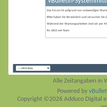
vBulletin-Systemmitt
Das Forum ist aufgrund von notwendigen Wart
Bitte haben Sie Verständnis und versuchen Sie e
Während der Wartungsarbeiten sind wir per Ma
Ihr LKGS.net-Team
Alle Zeitangaben in W
Powered by
vBulle
Copyright ©2026 Adduco Digital e.K