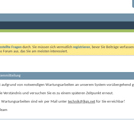
estellte Fragen
durch. Sie müssen sich vermutlich
registrieren
, bevor Sie Beiträge verfasse
das Forum aus, das Sie am meisten interessiert.
stemmitteilung
t aufgrund von notwendigen Wartungsarbeiten an unserem System vorübergehend g
ie Verständnis und versuchen Sie es zu einem späteren Zeitpunkt erneut.
Wartungsarbeiten sind wir per Mail unter
technik@lkgs.net
für Sie erreichbar!
-Team