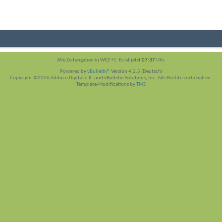
Alle Zeitangaben in WEZ +1. Es ist jetzt
07:37
Uhr.
Powered by
vBulletin®
Version 4.2.5 (Deutsch)
Copyright ©2026 Adduco Digital e.K. und vBulletin Solutions, Inc. Alle Rechte vorbehalten.
Template-Modifications by
TMS