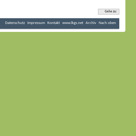
Gehe zu:
Datenschutz
Impressum
Kontakt
www.lkgs.net
Archiv
Nach oben