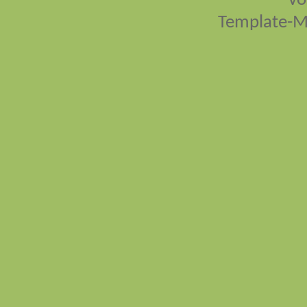
vo
Template-M