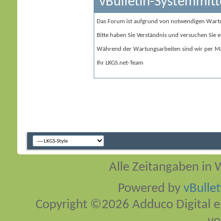
vBulletin-Systemmitt
Das Forum ist aufgrund von notwendigen Wart
Bitte haben Sie Verständnis und versuchen Sie e
Während der Wartungsarbeiten sind wir per Ma
Ihr LKGS.net-Team
Alle Zeitangaben in W
Powered by
vBulle
Copyright ©2026 Adduco Digital e.K