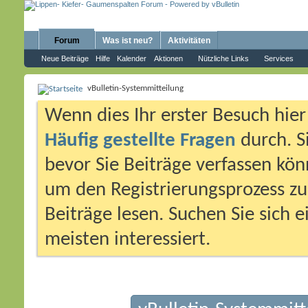
Forum
Was ist neu?
Aktivitäten
Neue Beiträge
Hilfe
Kalender
Aktionen
Nützliche Links
Services
vBulletin-Systemmitteilung
Wenn dies Ihr erster Besuch hier i
Häufig gestellte Fragen
durch. S
bevor Sie Beiträge verfassen könn
um den Registrierungsprozess zu 
Beiträge lesen. Suchen Sie sich 
meisten interessiert.