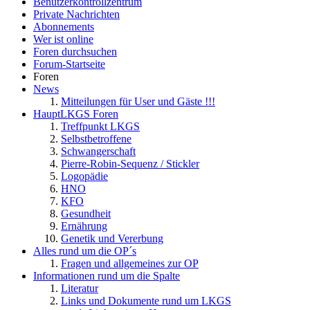
Benutzerkontrollzentrum
Private Nachrichten
Abonnements
Wer ist online
Foren durchsuchen
Forum-Startseite
Foren
News
Mitteilungen für User und Gäste !!!
HauptLKGS Foren
Treffpunkt LKGS
Selbstbetroffene
Schwangerschaft
Pierre-Robin-Sequenz / Stickler
Logopädie
HNO
KFO
Gesundheit
Ernährung
Genetik und Vererbung
Alles rund um die OP´s
Fragen und allgemeines zur OP
Informationen rund um die Spalte
Literatur
Links und Dokumente rund um LKGS