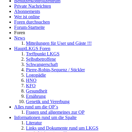
Benutzerkontrollzentrum
Private Nachrichten
Abonnements
Wer ist online
Foren durchsuchen
Forum-Startseite
Foren
News
Mitteilungen für User und Gäste !!!
HauptLKGS Foren
Treffpunkt LKGS
Selbstbetroffene
Schwangerschaft
Pierre-Robin-Sequenz / Stickler
Logopädie
HNO
KFO
Gesundheit
Ernährung
Genetik und Vererbung
Alles rund um die OP´s
Fragen und allgemeines zur OP
Informationen rund um die Spalte
Literatur
Links und Dokumente rund um LKGS