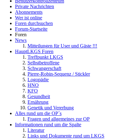
Benutzerkontrollzentrum
Private Nachrichten
Abonnements
Wer ist online
Foren durchsuchen
Forum-Startseite
Foren
News
Mitteilungen für User und Gäste !!!
HauptLKGS Foren
Treffpunkt LKGS
Selbstbetroffene
Schwangerschaft
Pierre-Robin-Sequenz / Stickler
Logopädie
HNO
KFO
Gesundheit
Ernährung
Genetik und Vererbung
Alles rund um die OP´s
Fragen und allgemeines zur OP
Informationen rund um die Spalte
Literatur
Links und Dokumente rund um LKGS