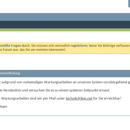
estellte Fragen
durch. Sie müssen sich vermutlich
registrieren
, bevor Sie Beiträge verfasse
das Forum aus, das Sie am meisten interessiert.
stemmitteilung
t aufgrund von notwendigen Wartungsarbeiten an unserem System vorübergehend g
ie Verständnis und versuchen Sie es zu einem späteren Zeitpunkt erneut.
Wartungsarbeiten sind wir per Mail unter
technik@lkgs.net
für Sie erreichbar!
-Team