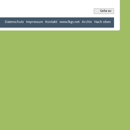
Gehe zu:
Datenschutz
Impressum
Kontakt
www.lkgs.net
Archiv
Nach oben