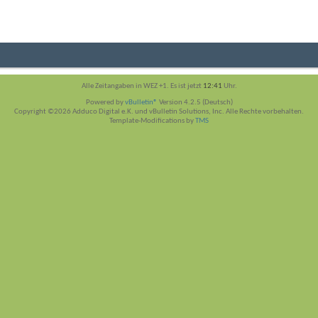
Alle Zeitangaben in WEZ +1. Es ist jetzt
12:41
Uhr.
Powered by
vBulletin®
Version 4.2.5 (Deutsch)
Copyright ©2026 Adduco Digital e.K. und vBulletin Solutions, Inc. Alle Rechte vorbehalten.
Template-Modifications by
TMS