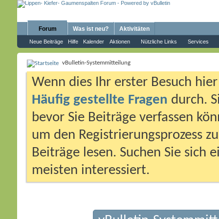
Forum
Was ist neu?
Aktivitäten
Neue Beiträge
Hilfe
Kalender
Aktionen
Nützliche Links
Services
vBulletin-Systemmitteilung
Wenn dies Ihr erster Besuch hier i
Häufig gestellte Fragen
durch. S
bevor Sie Beiträge verfassen könn
um den Registrierungsprozess zu 
Beiträge lesen. Suchen Sie sich 
meisten interessiert.