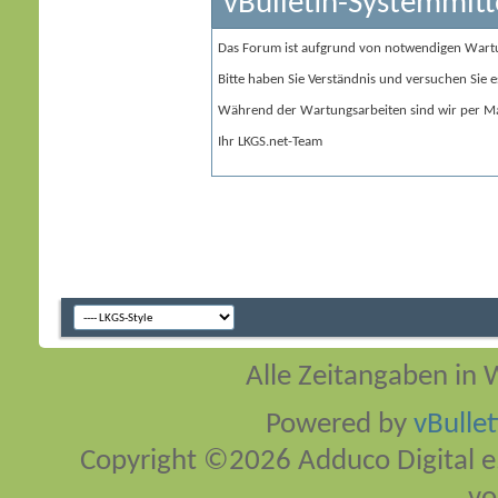
vBulletin-Systemmitt
Das Forum ist aufgrund von notwendigen Wart
Bitte haben Sie Verständnis und versuchen Sie e
Während der Wartungsarbeiten sind wir per Ma
Ihr LKGS.net-Team
Alle Zeitangaben in W
Powered by
vBulle
Copyright ©2026 Adduco Digital e.K