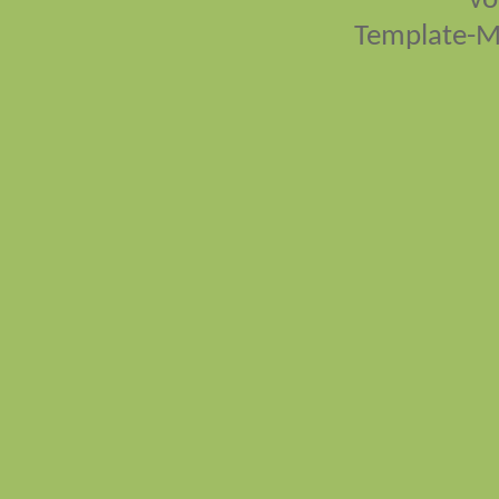
vo
Template-M