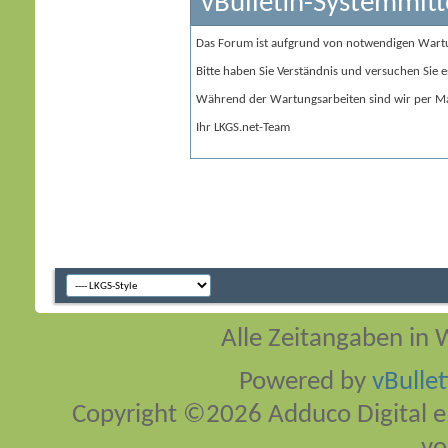
vBulletin-Systemmitt
Das Forum ist aufgrund von notwendigen Wart
Bitte haben Sie Verständnis und versuchen Sie e
Während der Wartungsarbeiten sind wir per Ma
Ihr LKGS.net-Team
Alle Zeitangaben in W
Powered by
vBulle
Copyright ©2026 Adduco Digital e.K