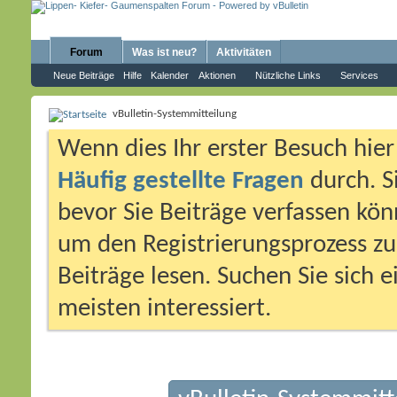
Forum
Was ist neu?
Aktivitäten
Neue Beiträge
Hilfe
Kalender
Aktionen
Nützliche Links
Services
vBulletin-Systemmitteilung
Wenn dies Ihr erster Besuch hier i
Häufig gestellte Fragen
durch. S
bevor Sie Beiträge verfassen könn
um den Registrierungsprozess zu 
Beiträge lesen. Suchen Sie sich 
meisten interessiert.