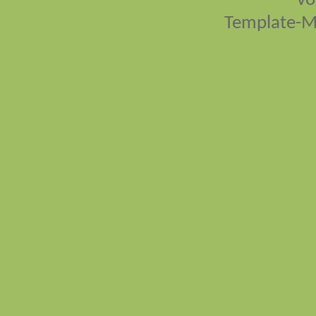
vo
Template-M