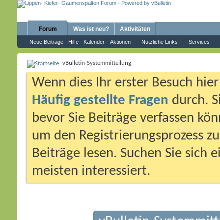
Forum
Was ist neu?
Aktivitäten
Neue Beiträge
Hilfe
Kalender
Aktionen
Nützliche Links
Services
vBulletin-Systemmitteilung
Wenn dies Ihr erster Besuch hier i
Häufig gestellte Fragen
durch. S
bevor Sie Beiträge verfassen könn
um den Registrierungsprozess zu 
Beiträge lesen. Suchen Sie sich 
meisten interessiert.