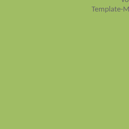
vo
Template-M