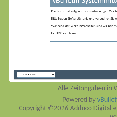
vBulletin-Systemmitt
Das Forum ist aufgrund von notwendigen Wart
Bitte haben Sie Verständnis und versuchen Sie e
Während der Wartungsarbeiten sind wir per Ma
Ihr LKGS.net-Team
Alle Zeitangaben in W
Powered by
vBulle
Copyright ©2026 Adduco Digital e.K