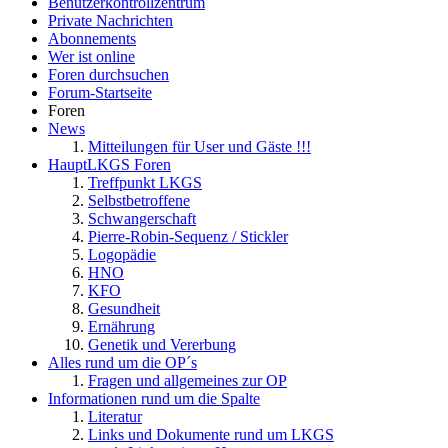
Benutzerkontrollzentrum
Private Nachrichten
Abonnements
Wer ist online
Foren durchsuchen
Forum-Startseite
Foren
News
Mitteilungen für User und Gäste !!!
HauptLKGS Foren
Treffpunkt LKGS
Selbstbetroffene
Schwangerschaft
Pierre-Robin-Sequenz / Stickler
Logopädie
HNO
KFO
Gesundheit
Ernährung
Genetik und Vererbung
Alles rund um die OP´s
Fragen und allgemeines zur OP
Informationen rund um die Spalte
Literatur
Links und Dokumente rund um LKGS