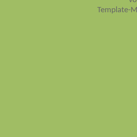
vo
Template-M