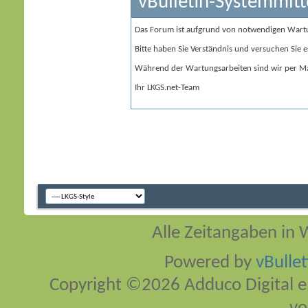
vBulletin-Systemmitt
Das Forum ist aufgrund von notwendigen Wart
Bitte haben Sie Verständnis und versuchen Sie e
Während der Wartungsarbeiten sind wir per Ma
Ihr LKGS.net-Team
Alle Zeitangaben in W
Powered by
vBulle
Copyright ©2026 Adduco Digital e.K