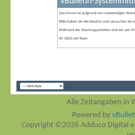
vBulletin-Systemmitt
Das Forum ist aufgrund von notwendigen Wart
Bitte haben Sie Verständnis und versuchen Sie e
Während der Wartungsarbeiten sind wir per Ma
Ihr LKGS.net-Team
Alle Zeitangaben in W
Powered by
vBulle
Copyright ©2026 Adduco Digital e.K