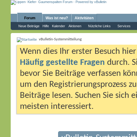
Forum
Was ist neu?
Aktivitäten
Neue Beiträge
Hilfe
Kalender
Aktionen
Nützliche Links
Services
vBulletin-Systemmitteilung
Wenn dies Ihr erster Besuch hier i
Häufig gestellte Fragen
durch. S
bevor Sie Beiträge verfassen könn
um den Registrierungsprozess zu 
Beiträge lesen. Suchen Sie sich 
meisten interessiert.