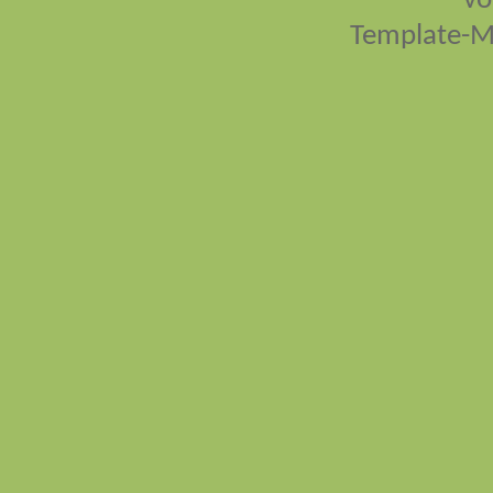
vo
Template-M