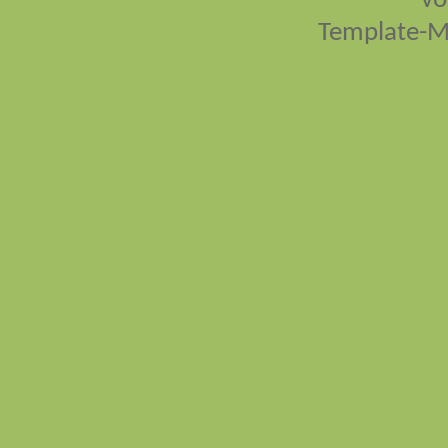
vo
Template-M