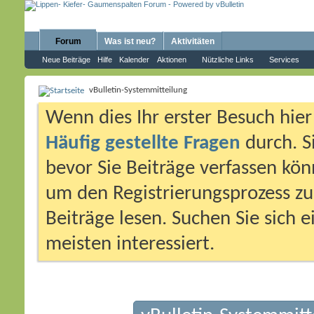
Forum
Was ist neu?
Aktivitäten
Neue Beiträge
Hilfe
Kalender
Aktionen
Nützliche Links
Services
vBulletin-Systemmitteilung
Wenn dies Ihr erster Besuch hier i
Häufig gestellte Fragen
durch. S
bevor Sie Beiträge verfassen könn
um den Registrierungsprozess zu 
Beiträge lesen. Suchen Sie sich 
meisten interessiert.