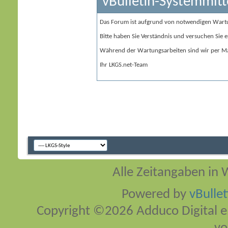
vBulletin-Systemmitt
Das Forum ist aufgrund von notwendigen Wart
Bitte haben Sie Verständnis und versuchen Sie e
Während der Wartungsarbeiten sind wir per Ma
Ihr LKGS.net-Team
Alle Zeitangaben in W
Powered by
vBulle
Copyright ©2026 Adduco Digital e.K