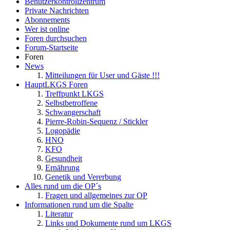
Benutzerkontrollzentrum
Private Nachrichten
Abonnements
Wer ist online
Foren durchsuchen
Forum-Startseite
Foren
News
Mitteilungen für User und Gäste !!!
HauptLKGS Foren
Treffpunkt LKGS
Selbstbetroffene
Schwangerschaft
Pierre-Robin-Sequenz / Stickler
Logopädie
HNO
KFO
Gesundheit
Ernährung
Genetik und Vererbung
Alles rund um die OP´s
Fragen und allgemeines zur OP
Informationen rund um die Spalte
Literatur
Links und Dokumente rund um LKGS