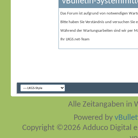
vBulletin-Systemmitt
Das Forum ist aufgrund von notwendigen Wart
Bitte haben Sie Verständnis und versuchen Sie e
Während der Wartungsarbeiten sind wir per Ma
Ihr LKGS.net-Team
Alle Zeitangaben in W
Powered by
vBulle
Copyright ©2026 Adduco Digital e.K