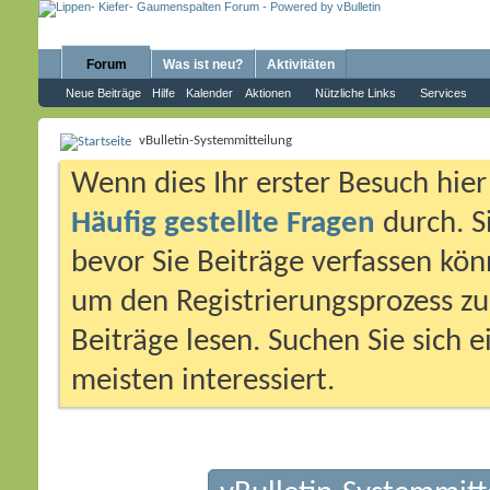
Forum
Was ist neu?
Aktivitäten
Neue Beiträge
Hilfe
Kalender
Aktionen
Nützliche Links
Services
vBulletin-Systemmitteilung
Wenn dies Ihr erster Besuch hier i
Häufig gestellte Fragen
durch. S
bevor Sie Beiträge verfassen könn
um den Registrierungsprozess zu 
Beiträge lesen. Suchen Sie sich 
meisten interessiert.