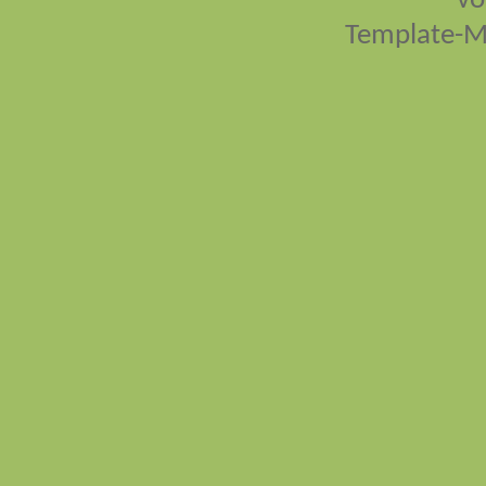
vo
Template-M