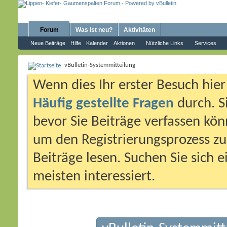
Forum
Was ist neu?
Aktivitäten
Neue Beiträge
Hilfe
Kalender
Aktionen
Nützliche Links
Services
vBulletin-Systemmitteilung
Wenn dies Ihr erster Besuch hier i
Häufig gestellte Fragen
durch. S
bevor Sie Beiträge verfassen könn
um den Registrierungsprozess zu 
Beiträge lesen. Suchen Sie sich 
meisten interessiert.