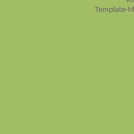
vo
Template-M