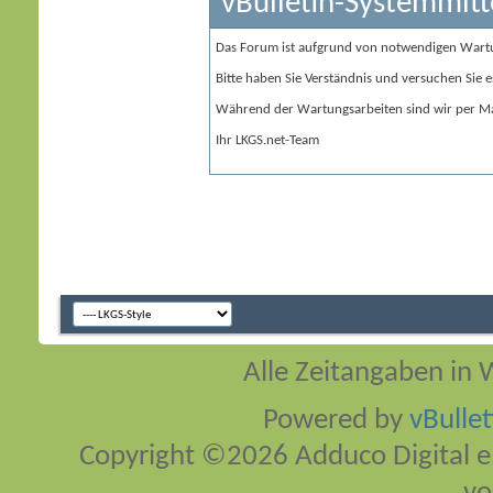
vBulletin-Systemmitt
Das Forum ist aufgrund von notwendigen Wart
Bitte haben Sie Verständnis und versuchen Sie e
Während der Wartungsarbeiten sind wir per Ma
Ihr LKGS.net-Team
Alle Zeitangaben in W
Powered by
vBulle
Copyright ©2026 Adduco Digital e.K