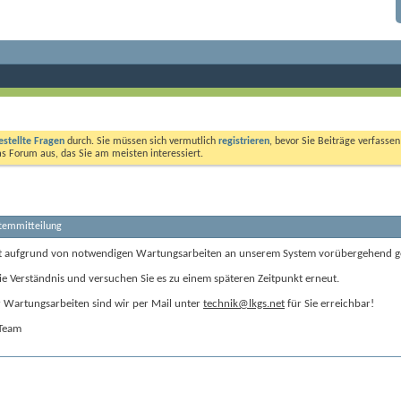
estellte Fragen
durch. Sie müssen sich vermutlich
registrieren
, bevor Sie Beiträge verfasse
das Forum aus, das Sie am meisten interessiert.
stemmitteilung
t aufgrund von notwendigen Wartungsarbeiten an unserem System vorübergehend g
ie Verständnis und versuchen Sie es zu einem späteren Zeitpunkt erneut.
Wartungsarbeiten sind wir per Mail unter
technik@lkgs.net
für Sie erreichbar!
-Team