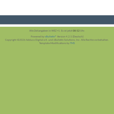
Alle Zeitangaben in WEZ +1. Es ist jetzt
08:52
Uhr.
Powered by
vBulletin®
Version 4.2.5 (Deutsch)
Copyright ©2026 Adduco Digital e.K. und vBulletin Solutions, Inc. Alle Rechte vorbehalten.
Template-Modifications by
TMS