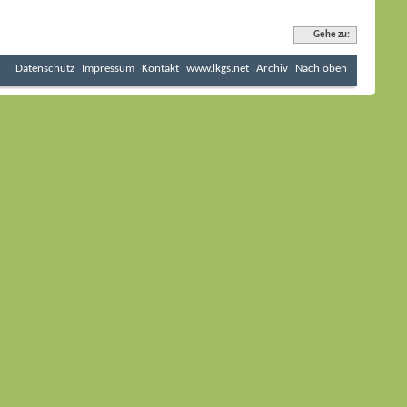
Gehe zu:
Datenschutz
Impressum
Kontakt
www.lkgs.net
Archiv
Nach oben