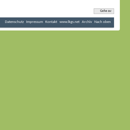
Gehe zu:
Datenschutz
Impressum
Kontakt
www.lkgs.net
Archiv
Nach oben