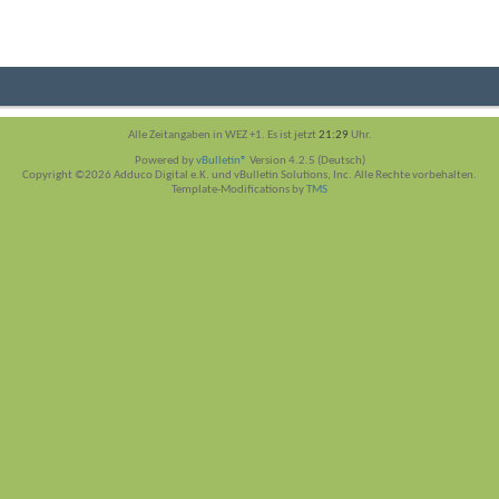
Alle Zeitangaben in WEZ +1. Es ist jetzt
21:29
Uhr.
Powered by
vBulletin®
Version 4.2.5 (Deutsch)
Copyright ©2026 Adduco Digital e.K. und vBulletin Solutions, Inc. Alle Rechte vorbehalten.
Template-Modifications by
TMS