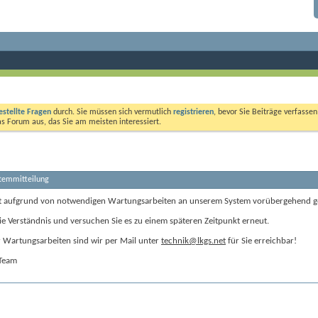
estellte Fragen
durch. Sie müssen sich vermutlich
registrieren
, bevor Sie Beiträge verfasse
das Forum aus, das Sie am meisten interessiert.
stemmitteilung
t aufgrund von notwendigen Wartungsarbeiten an unserem System vorübergehend g
ie Verständnis und versuchen Sie es zu einem späteren Zeitpunkt erneut.
Wartungsarbeiten sind wir per Mail unter
technik@lkgs.net
für Sie erreichbar!
-Team