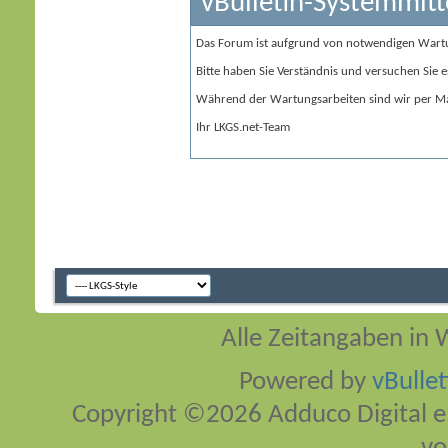
vBulletin-Systemmitt
Das Forum ist aufgrund von notwendigen Wart
Bitte haben Sie Verständnis und versuchen Sie e
Während der Wartungsarbeiten sind wir per Ma
Ihr LKGS.net-Team
Alle Zeitangaben in W
Powered by
vBulle
Copyright ©2026 Adduco Digital e.K