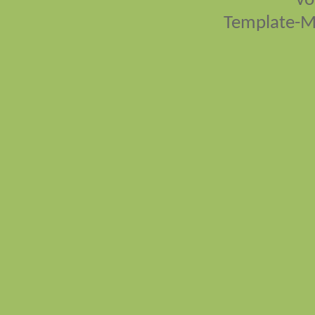
vo
Template-M