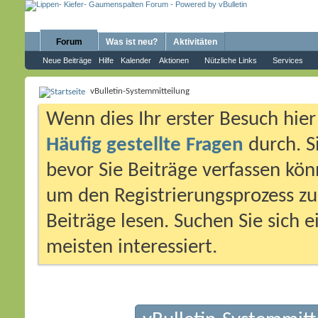
Forum
Was ist neu?
Aktivitäten
Neue Beiträge
Hilfe
Kalender
Aktionen
Nützliche Links
Services
vBulletin-Systemmitteilung
Wenn dies Ihr erster Besuch hier i
Häufig gestellte Fragen
durch. S
bevor Sie Beiträge verfassen könn
um den Registrierungsprozess zu 
Beiträge lesen. Suchen Sie sich 
meisten interessiert.