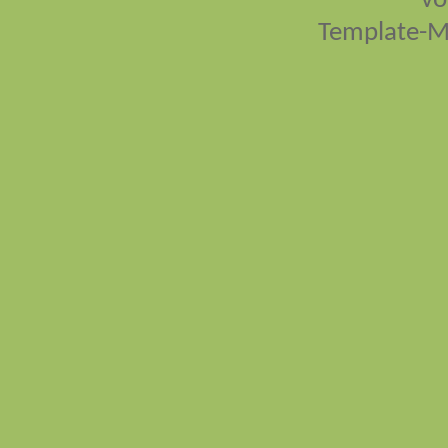
vo
Template-M