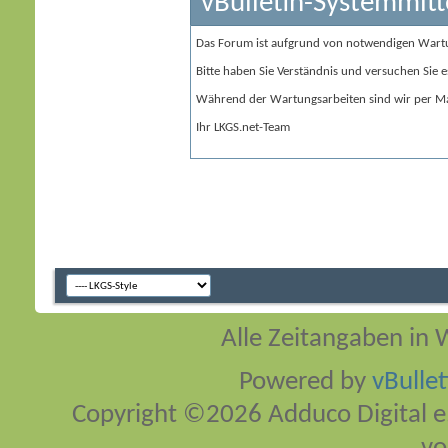
vBulletin-Systemmitt
Das Forum ist aufgrund von notwendigen Wart
Bitte haben Sie Verständnis und versuchen Sie e
Während der Wartungsarbeiten sind wir per Ma
Ihr LKGS.net-Team
Alle Zeitangaben in W
Powered by
vBulle
Copyright ©2026 Adduco Digital e.K