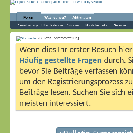
Forum
Was ist neu?
Aktivitäten
Neue Beiträge
Hilfe
Kalender
Aktionen
Nützliche Links
Services
vBulletin-Systemmitteilung
Wenn dies Ihr erster Besuch hier i
Häufig gestellte Fragen
durch. S
bevor Sie Beiträge verfassen könn
um den Registrierungsprozess zu 
Beiträge lesen. Suchen Sie sich 
meisten interessiert.