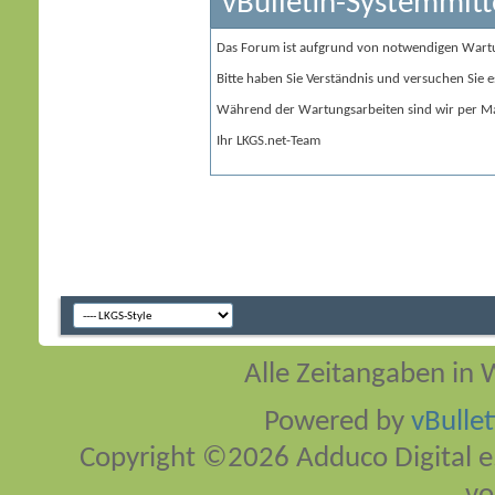
vBulletin-Systemmitt
Das Forum ist aufgrund von notwendigen Wart
Bitte haben Sie Verständnis und versuchen Sie e
Während der Wartungsarbeiten sind wir per Ma
Ihr LKGS.net-Team
Alle Zeitangaben in W
Powered by
vBulle
Copyright ©2026 Adduco Digital e.K