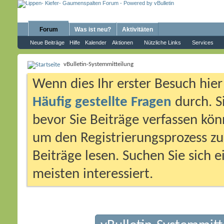
Forum
Was ist neu?
Aktivitäten
Neue Beiträge
Hilfe
Kalender
Aktionen
Nützliche Links
Services
vBulletin-Systemmitteilung
Wenn dies Ihr erster Besuch hier i
Häufig gestellte Fragen
durch. S
bevor Sie Beiträge verfassen könn
um den Registrierungsprozess zu 
Beiträge lesen. Suchen Sie sich 
meisten interessiert.