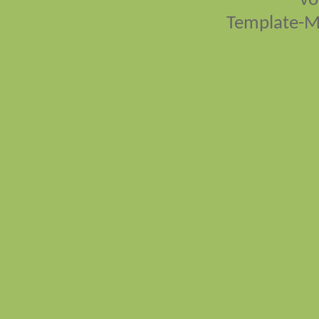
vo
Template-M