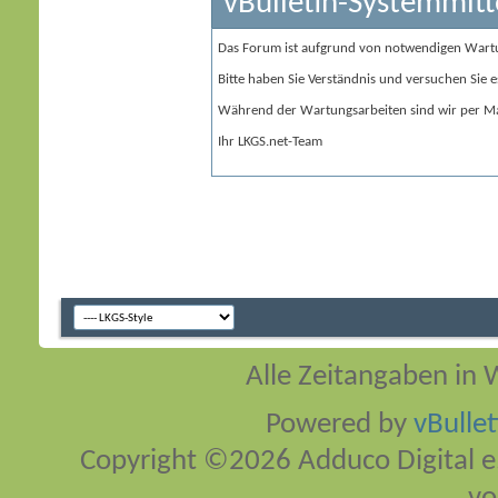
vBulletin-Systemmitt
Das Forum ist aufgrund von notwendigen Wart
Bitte haben Sie Verständnis und versuchen Sie e
Während der Wartungsarbeiten sind wir per Ma
Ihr LKGS.net-Team
Alle Zeitangaben in W
Powered by
vBulle
Copyright ©2026 Adduco Digital e.K