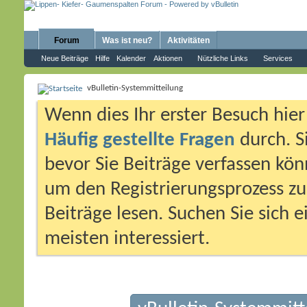
Forum
Was ist neu?
Aktivitäten
Neue Beiträge
Hilfe
Kalender
Aktionen
Nützliche Links
Services
vBulletin-Systemmitteilung
Wenn dies Ihr erster Besuch hier i
Häufig gestellte Fragen
durch. S
bevor Sie Beiträge verfassen könn
um den Registrierungsprozess zu 
Beiträge lesen. Suchen Sie sich 
meisten interessiert.