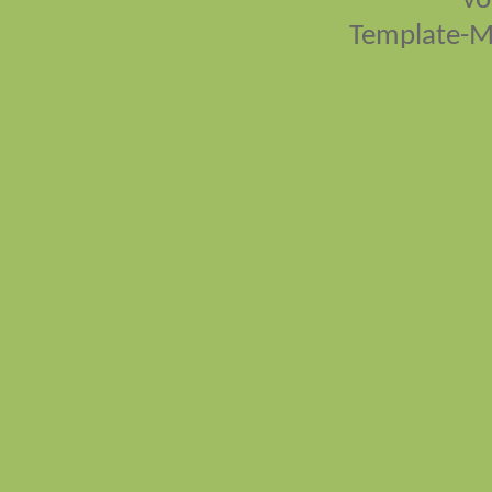
vo
Template-M