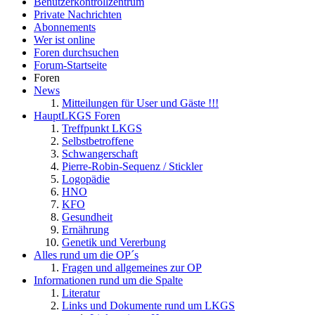
Benutzerkontrollzentrum
Private Nachrichten
Abonnements
Wer ist online
Foren durchsuchen
Forum-Startseite
Foren
News
Mitteilungen für User und Gäste !!!
HauptLKGS Foren
Treffpunkt LKGS
Selbstbetroffene
Schwangerschaft
Pierre-Robin-Sequenz / Stickler
Logopädie
HNO
KFO
Gesundheit
Ernährung
Genetik und Vererbung
Alles rund um die OP´s
Fragen und allgemeines zur OP
Informationen rund um die Spalte
Literatur
Links und Dokumente rund um LKGS