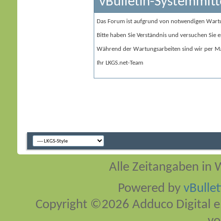
vBulletin-Systemmitt
Das Forum ist aufgrund von notwendigen Wart
Bitte haben Sie Verständnis und versuchen Sie e
Während der Wartungsarbeiten sind wir per Ma
Ihr LKGS.net-Team
Alle Zeitangaben in W
Powered by
vBulle
Copyright ©2026 Adduco Digital e.K