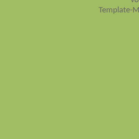
vo
Template-M