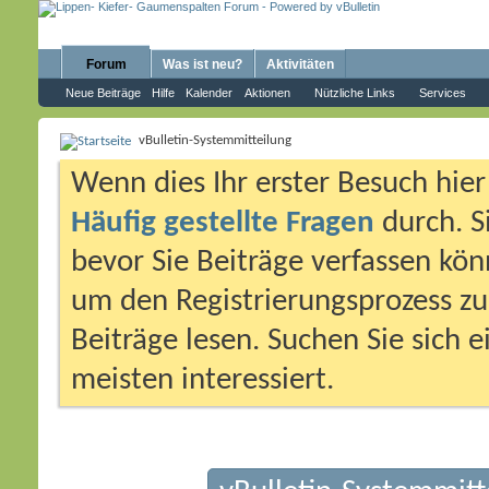
Forum
Was ist neu?
Aktivitäten
Neue Beiträge
Hilfe
Kalender
Aktionen
Nützliche Links
Services
vBulletin-Systemmitteilung
Wenn dies Ihr erster Besuch hier i
Häufig gestellte Fragen
durch. S
bevor Sie Beiträge verfassen könn
um den Registrierungsprozess zu 
Beiträge lesen. Suchen Sie sich 
meisten interessiert.