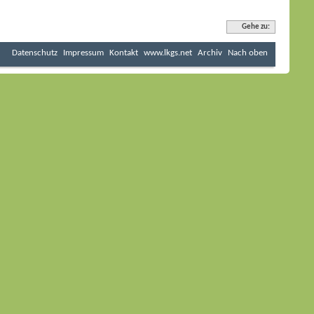
Gehe zu:
Datenschutz
Impressum
Kontakt
www.lkgs.net
Archiv
Nach oben