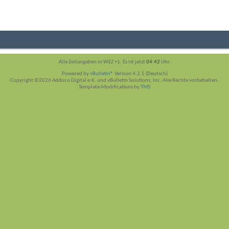
Alle Zeitangaben in WEZ +1. Es ist jetzt
04:42
Uhr.
Powered by
vBulletin®
Version 4.2.5 (Deutsch)
Copyright ©2026 Adduco Digital e.K. und vBulletin Solutions, Inc. Alle Rechte vorbehalten.
Template-Modifications by
TMS