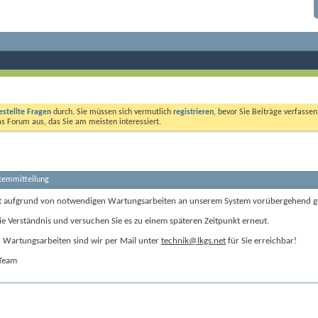
estellte Fragen
durch. Sie müssen sich vermutlich
registrieren
, bevor Sie Beiträge verfasse
das Forum aus, das Sie am meisten interessiert.
stemmitteilung
t aufgrund von notwendigen Wartungsarbeiten an unserem System vorübergehend g
ie Verständnis und versuchen Sie es zu einem späteren Zeitpunkt erneut.
Wartungsarbeiten sind wir per Mail unter
technik@lkgs.net
für Sie erreichbar!
-Team